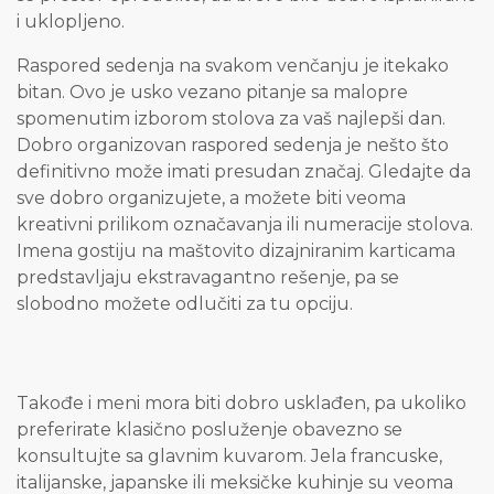
i uklopljeno.
Raspored sedenja na svakom venčanju je itekako
bitan. Ovo je usko vezano pitanje sa malopre
spomenutim izborom stolova za vaš najlepši dan.
Dobro organizovan raspored sedenja je nešto što
definitivno može imati presudan značaj. Gledajte da
sve dobro organizujete, a možete biti veoma
kreativni prilikom označavanja ili numeracije stolova.
Imena gostiju na maštovito dizajniranim karticama
predstavljaju ekstravagantno rešenje, pa se
slobodno možete odlučiti za tu opciju.
Takođe i meni mora biti dobro usklađen, pa ukoliko
preferirate klasično posluženje obavezno se
konsultujte sa glavnim kuvarom. Jela francuske,
italijanske, japanske ili meksičke kuhinje su veoma