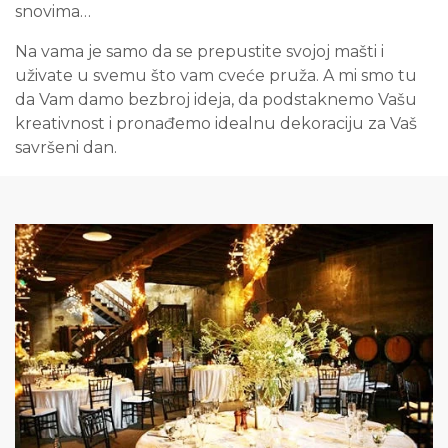
snovima…
Na vama je samo da se prepustite svojoj mašti i
uživate u svemu što vam cveće pruža. A mi smo tu
da Vam damo bezbroj ideja, da podstaknemo Vašu
kreativnost i pronađemo idealnu dekoraciju za Vaš
savršeni dan.