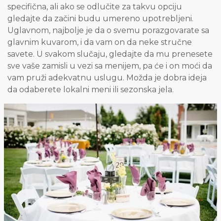
specifična, ali ako se odlučite za takvu opciju
gledajte da začini budu umereno upotrebljeni.
Uglavnom, najbolje je da o svemu porazgovarate sa
glavnim kuvarom, i da vam on da neke stručne
savete. U svakom slučaju, gledajte da mu prenesete
sve vaše zamisli u vezi sa menijem, pa će i on moći da
vam pruži adekvatnu uslugu. Možda je dobra ideja
da odaberete lokalni meni ili sezonska jela.