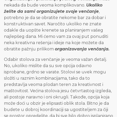
nekada da bude veoma komplikovano.
Ukoliko
želite da sami organizujete svoje venčanje
,
potrebno je da se obratite nekome bar za dobar i
konstruktivan savet. Naročito ukoliko ne znate
odakle da uopšte krenete sa planiranjem vašeg
najlepšeg dana. Mi ćemo vam za ovaj put ponuditi
neka kreativna rešenja i ideje na koje možete da
obratite pažnju prilikom
organizovanja venčanja.
Odabir stolova za venčanje je veoma važan detalj.
No, ukoliko mislite da su sve opcija odavno
isprobane, grdno se varate. Stolovi se uvek mogu
složiti u raznim kombinacijama, tako da to
predstavlja veoma plodan teren za kreativnost i
maštovitost. Većina stolova jesu četvrtastog izgleda,
ali postoje naravno i oni okrugli. Takođe, opcija koja
može doći u obzir je elipsasti oblik stola. Bitno je da
budete u dobroj koordinaciji sa ugostiteljem za čiji
se prostor opredelite, da bi sve bilo dobro isplanirano