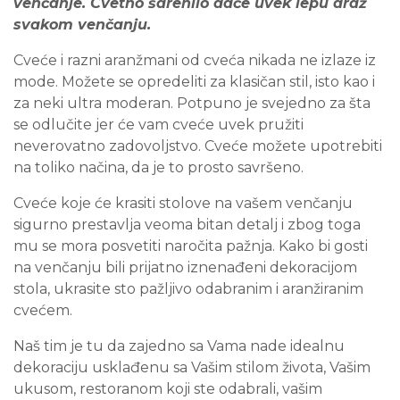
venčanje. Cvetno šarenilo daće uvek lepu draž
svakom venčanju.
Cveće i razni aranžmani od cveća nikada ne izlaze iz
mode. Možete se opredeliti za klasičan stil, isto kao i
za neki ultra moderan. Potpuno je svejedno za šta
se odlučite jer će vam cveće uvek pružiti
neverovatno zadovoljstvo. Cveće možete upotrebiti
na toliko načina, da je to prosto savršeno.
Cveće koje će krasiti stolove na vašem venčanju
sigurno prestavlja veoma bitan detalj i zbog toga
mu se mora posvetiti naročita pažnja. Kako bi gosti
na venčanju bili prijatno iznenađeni dekoracijom
stola, ukrasite sto pažljivo odabranim i aranžiranim
cvećem.
Naš tim je tu da zajedno sa Vama nade idealnu
dekoraciju usklađenu sa Vašim stilom života, Vašim
ukusom, restoranom koji ste odabrali, vašim