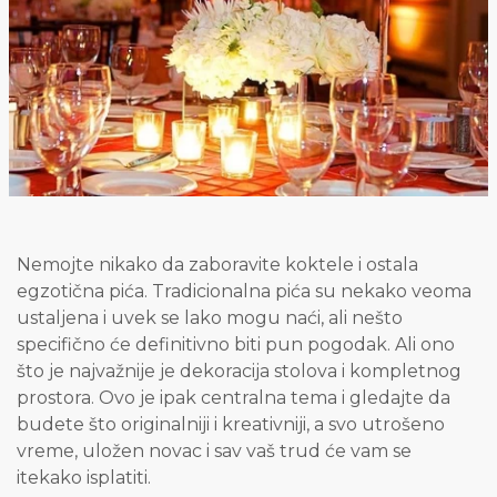
Nemojte nikako da zaboravite koktele i ostala
egzotična pića. Tradicionalna pića su nekako veoma
ustaljena i uvek se lako mogu naći, ali nešto
specifično će definitivno biti pun pogodak. Ali ono
što je najvažnije je dekoracija stolova i kompletnog
prostora. Ovo je ipak centralna tema i gledajte da
budete što originalniji i kreativniji, a svo utrošeno
vreme, uložen novac i sav vaš trud će vam se
itekako isplatiti.