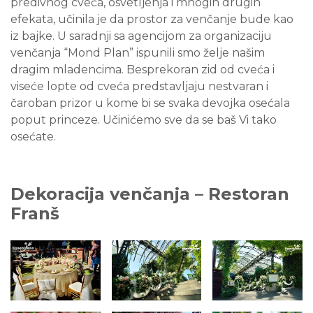
predivnog cveća, osvetljenja i mnogih drugih
efekata, učinila je da prostor za venčanje bude kao
iz bajke. U saradnji sa agencijom za organizaciju
venčanja “Mond Plan” ispunili smo želje našim
dragim mladencima. Besprekoran zid od cveća i
viseće lopte od cveća predstavljaju nestvaran i
čaroban prizor u kome bi se svaka devojka osećala
poput princeze. Učinićemo sve da se baš Vi tako
osećate.
Dekoracija venčanja – Restoran
Franš