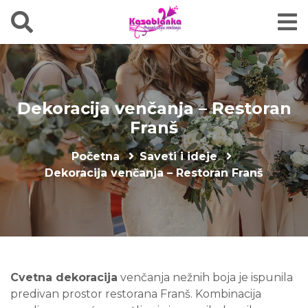
Dekoracija venčanja – Restoran
Franš
Početna
Saveti i ideje
Dekoracija venčanja – Restoran Franš
Cvetna dekoracija
venčanja nežnih boja je ispunila
predivan prostor restorana Franš. Kombinacija