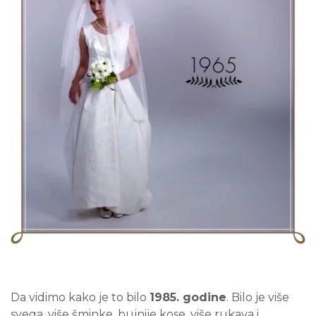
Da vidimo kako je to bilo
1985. godine
. Bilo je više
svega, više šminke, bujnije kose, više rukava i