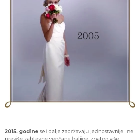
2015. godine
se i dalje zadržavaju jednostavnije i ne
previše zahtevne venčane haljine, znatno više