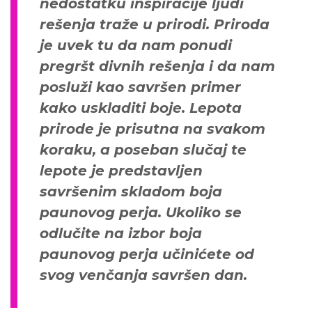
nedostatku inspiracije ljudi
rešenja traže u prirodi. Priroda
je uvek tu da nam ponudi
pregršt divnih rešenja i da nam
posluži kao savršen primer
kako uskladiti boje. Lepota
prirode je prisutna na svakom
koraku, a poseban slučaj te
lepote je predstavljen
savršenim skladom boja
paunovog perja. Ukoliko se
odlučite na izbor boja
paunovog perja učinićete od
svog venčanja savršen dan.