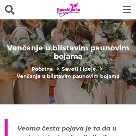
Venčanje u blistavim paunovim
bojama
Početna
Saveti i ideje
Venčanje u blistavim paunovim bojama
Veoma česta pojava je ta da u