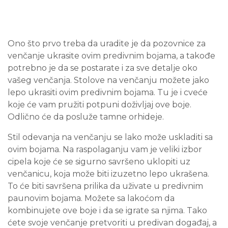
Ono što prvo treba da uradite je da pozovnice za
venčanje ukrasite ovim predivnim bojama, a takođe
potrebno je da se postarate i za sve detalje oko
vašeg venčanja. Stolove na venčanju možete jako
lepo ukrasiti ovim predivnim bojama. Tu je i cveće
koje će vam pružiti potpuni doživljaj ove boje.
Odlično će da posluže tamne orhideje.
Stil odevanja na venčanju se lako može uskladiti sa
ovim bojama. Na raspolaganju vam je veliki izbor
cipela koje će se sigurno savršeno uklopiti uz
venčanicu, koja može biti izuzetno lepo ukrašena.
To će biti savršena prilika da uživate u predivnim
paunovim bojama. Možete sa lakoćom da
kombinujete ove boje i da se igrate sa njima. Tako
ćete svoje venčanje pretvoriti u predivan događaj, a